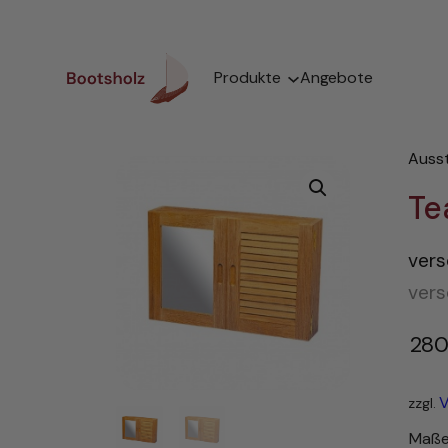
Zum
Inhalt
springen
Produkte
Angebote
Auss
Te
vers
ver
280
V
zzgl.
Maß