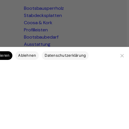
Bootsbausperrholz
Stabdecksplatten
Coosa & Kork
Profilleisten
Bootsbaubedarf
Ausstattung
Marktplatz
tieren
Ablehnen
Datenschutzerklärung