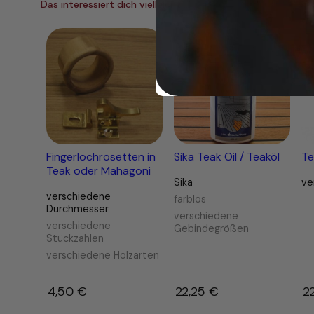
s
Das interessiert dich vielleicht …
c
h
i
e
d
e
n
e
M
a
Fingerlochrosetten in
Sika Teak Oil / Teaköl
Te
Teak oder Mahagoni
ß
Sika
ve
e
verschiedene
farblos
M
Durchmesser
verschiedene
e
verschiedene
Gebindegrößen
n
Stückzahlen
g
verschiedene Holzarten
e
4,50
€
–
22,25
€
–
2