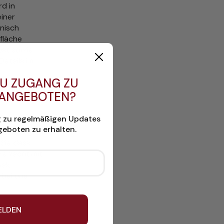
rd in
einer
hnisch
rfläche
ust sowie
Details im
U ZUGANG ZU
 ANGEBOTEN?
g zu regelmäßigen Updates
eboten zu erhalten.
Reinigung
 Sie dass
re Yacht mit
eak
bei uns.
ELDEN