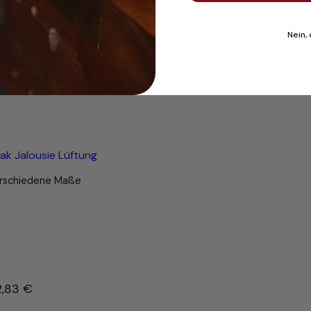
Nein,
ak Jalousie Lüftung
rschiedene Maße
2,83
€
–