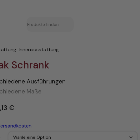
Suchen
tattung
Innenausstattung
ak Schrank
chiedene Ausführungen
schiedene Maße
,13
€
–
ersandkosten
e