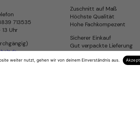
Zuschnitt auf Maß
elefon
Höchste Qualität
3839 713535
Hohe Fachkompezent
 13 Uhr
Sicherer Einkauf
urchgängig)
Gut verpackte Lieferung
holz.de
site weiter nutzt, gehen wir von deinem Einverständnis aus.
Akzep
ag widerrufen