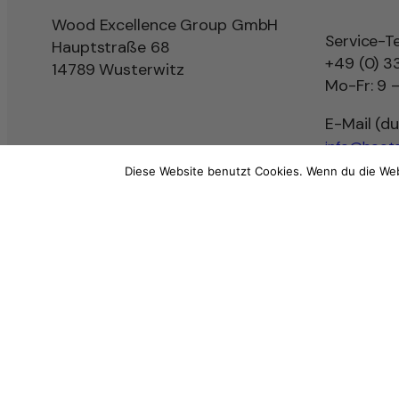
Wood Excellence Group GmbH
Service-T
Hauptstraße 68
+49 (0) 3
14789 Wusterwitz
Mo-Fr: 9 –
E-Mail (d
info@boots
Diese Website benutzt Cookies. Wenn du die Web
Impressum
AGB
Widerrufsbelehrung
Datenschutz
Vertr