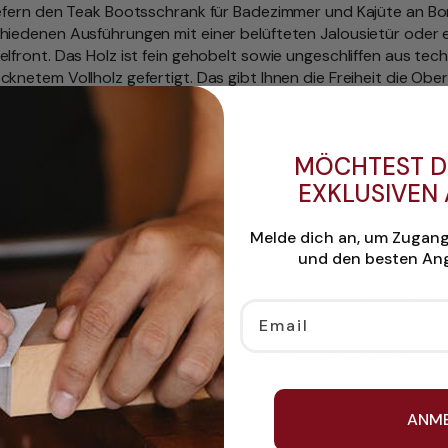
iefern den Teak Bootsschrank für Badezimmer und Kajüte an Bo
hiedenen Ausführungen mit einer belüfteten Jalousietür oder 
elfront. Das Holz ist fein gehobelt sowie ungeschliffen aus tec
cknetem Vollholz gefertigt. Das gibt Ihnen die Freiheit die Obe
nd zu Ihren restlichen Möbeln zu behandeln. Teak ist sehr rob
teht den täglichen Gebrauch über viele Jahre problemlos. Die 
lick:
MÖCHTEST D
Sicherer Stauraum für Badutensilien bei Wellengang
EXKLUSIVEN
Witterungsbeständiges Vollholz für feuchte Umgebungen
Einfache Wandmontage an Schotten oder Türen
Melde dich an, um Zugan
und den besten Ang
mpfehlen eine stabile Befestigung mit Edelstahlschrauben. Zur 
t oft ein feuchtes Tuch mit etwas milder Seife. Bitte beachten
nterschiede bei echtem Holz ganz natürlich sind. Werten Sie Ih
Email
m praktischen Möbelstück fachgerecht auf. Kaufen Sie Ihren T
schrank für Badezimmer und Kajüte an Bord jetzt direkt online 
ANM