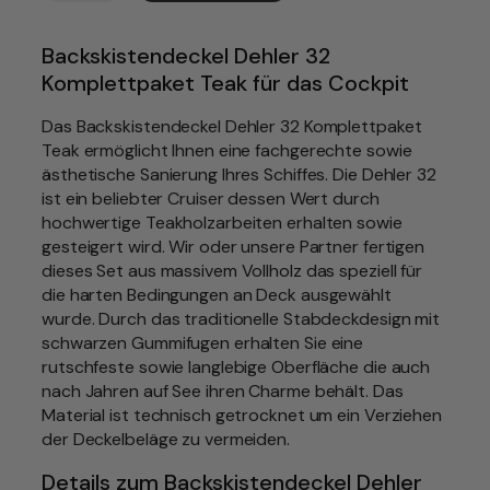
a
k
B
Backskistendeckel Dehler 32
a
Komplettpaket Teak für das Cockpit
c
k
Das Backskistendeckel Dehler 32 Komplettpaket
s
Teak ermöglicht Ihnen eine fachgerechte sowie
k
ästhetische Sanierung Ihres Schiffes. Die Dehler 32
i
ist ein beliebter Cruiser dessen Wert durch
s
hochwertige Teakholzarbeiten erhalten sowie
t
gesteigert wird. Wir oder unsere Partner fertigen
e
dieses Set aus massivem Vollholz das speziell für
n
die harten Bedingungen an Deck ausgewählt
d
wurde. Durch das traditionelle Stabdeckdesign mit
e
schwarzen Gummifugen erhalten Sie eine
c
rutschfeste sowie langlebige Oberfläche die auch
k
nach Jahren auf See ihren Charme behält. Das
e
Material ist technisch getrocknet um ein Verziehen
l
der Deckelbeläge zu vermeiden.
/
Details zum Backskistendeckel Dehler
S