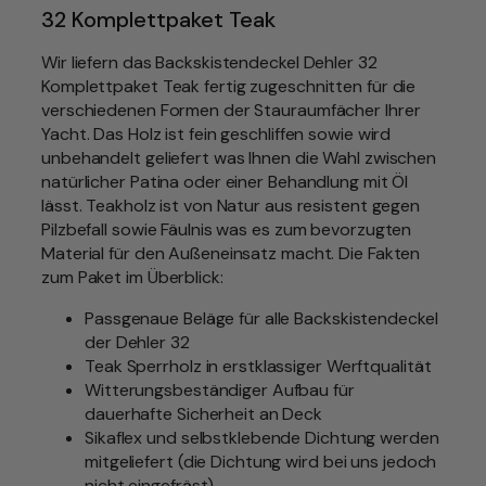
32 Komplettpaket Teak
i
t
Wir liefern das Backskistendeckel Dehler 32
z
Komplettpaket Teak fertig zugeschnitten für die
d
verschiedenen Formen der Stauraumfächer Ihrer
u
Yacht. Das Holz ist fein geschliffen sowie wird
c
unbehandelt geliefert was Ihnen die Wahl zwischen
h
natürlicher Patina oder einer Behandlung mit Öl
t
lässt. Teakholz ist von Natur aus resistent gegen
e
Pilzbefall sowie Fäulnis was es zum bevorzugten
n
Material für den Außeneinsatz macht. Die Fakten
f
zum Paket im Überblick:
ü
r
Passgenaue Beläge für alle Backskistendeckel
D
der Dehler 32
e
Teak Sperrholz in erstklassiger Werftqualität
h
Witterungsbeständiger Aufbau für
l
dauerhafte Sicherheit an Deck
e
Sikaflex und selbstklebende Dichtung werden
r
mitgeliefert (die Dichtung wird bei uns jedoch
3
nicht eingefräst)