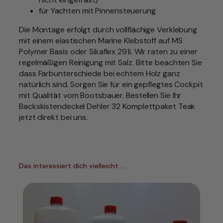
2
für Yachten mit Pinnensteuerung
o
h
Die Montage erfolgt durch vollflächige Verklebung
n
mit einem elastischen Marine Klebstoff auf MS
e
Polymer Basis oder Sikaflex 291i. Wir raten zu einer
E
regelmäßigen Reinigung mit Salz. Bitte beachten Sie
p
dass Farbunterschiede bei echtem Holz ganz
o
natürlich sind. Sorgen Sie für ein gepflegtes Cockpit
x
mit Qualität vom Bootsbauer. Bestellen Sie Ihr
i
Backskistendeckel Dehler 32 Komplettpaket Teak
d
jetzt direkt bei uns.
h
a
r
z
Das interessiert dich vielleicht …
b
e
s
c
h
i