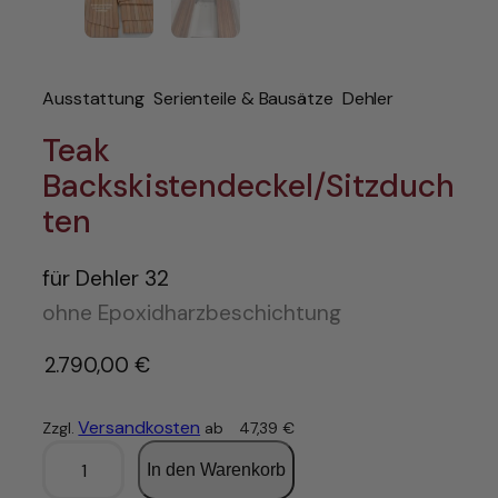
Ausstattung
Serienteile & Bausätze
Dehler
Teak
Backskistendeckel/Sitzduch
ten
für Dehler 32
ohne Epoxidharzbeschichtung
2.790,00
€
Versandkosten
Zzgl.
ab
47,39
€
T
In den Warenkorb
e