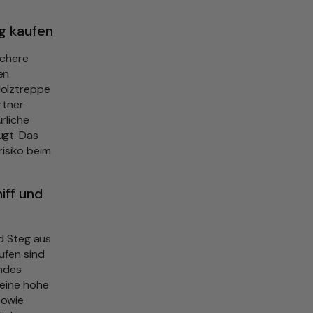
eg kaufen
ichere
en
Holztreppe
rtner
rliche
ugt. Das
risiko beim
iff und
nd Steg aus
ufen sind
endes
 eine hohe
sowie