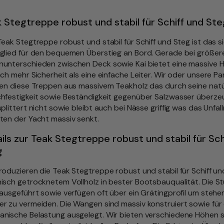
ü
n
 Stegtreppe robust und stabil für Schiff und St
g
Teak Stegtreppe robust und stabil für Schiff und Steg ist das s
l
glied für den bequemen Überstieg an Bord. Gerade bei größer
unterschieden zwischen Deck sowie Kai bietet eine massive 
i
ich mehr Sicherheit als eine einfache Leiter. Wir oder unsere Pa
c
gen diese Treppen aus massivem Teakholz das durch seine natü
h
hfestigkeit sowie Beständigkeit gegenüber Salzwasser überze
splittert nicht sowie bleibt auch bei Nässe griffig was das Unfall
e
ten der Yacht massiv senkt.
r
ils zur Teak Stegtreppe robust und stabil für Sch
P
g
r
e
roduzieren die Teak Stegtreppe robust und stabil für Schiff u
isch getrocknetem Vollholz in bester Bootsbauqualität. Die St
i
 ausgeführt sowie verfügen oft über ein Grätingprofil um steh
s
r zu vermeiden. Die Wangen sind massiv konstruiert sowie für
nische Belastung ausgelegt. Wir bieten verschiedene Höhen 
w