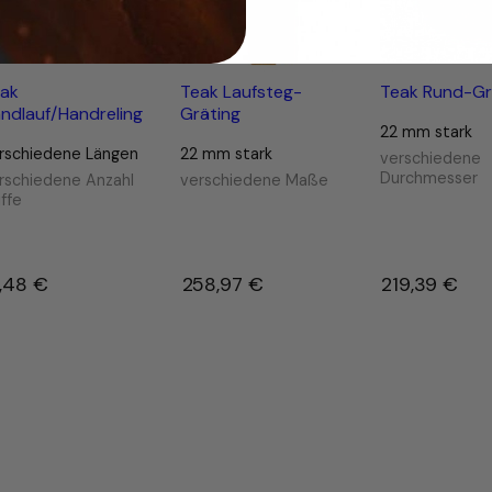
ak
Teak Laufsteg-
Teak Rund-Gr
ndlauf/Handreling
Gräting
22 mm stark
rschiedene Längen
22 mm stark
verschiedene
Durchmesser
rschiedene Anzahl
verschiedene Maße
iffe
2,48
€
–
258,97
€
–
219,39
€
–