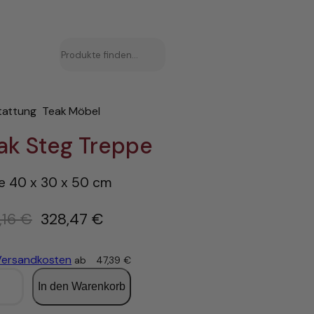
Suchen
tattung
Teak Möbel
ak Steg Treppe
 40 x 30 x 50 cm
U
,16
€
328,47
€
r
s
Versandkosten
ab
47,39
€
p
In den Warenkorb
r