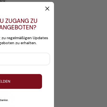
ick:
lz
Hafen
U ZUGANG ZU
it
 ANGEBOTEN?
 Die
s. Bitte
g zu regelmäßigen Updates
ind. Sorgen
eboten zu erhalten.
 Teak
.
ELDEN
 danke.