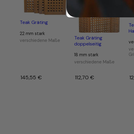
Teak Gräting
Te
Ha
22 mm stark
Teak Gräting
verschiedene Maße
ve
doppelseitig
ve
Gr
18 mm stark
verschiedene Maße
145,55
€
–
112,70
€
–
1