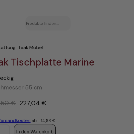
Suchen
tattung
Teak Möbel
ak Tischplatte Marine
eckig
chmesser 55 cm
U
,50
€
227,04
€
r
s
Versandkosten
ab
14,63
€
p
In den Warenkorb