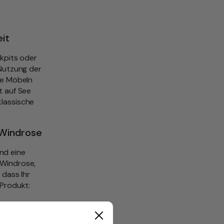
it
ckpits oder
 Nutzung der
ine Möbeln
t auf See
klassische
 Windrose
nd eine
 Windrose,
 dass Ihr
 Produkt: