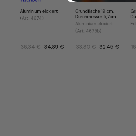
5
c
Aluminium eloxiert
Grundfläche 19 cm,
Gr
m
Durchmesser 5,7cm
Du
(Art. 4674)
M
Aluminium eloxiert
Ed
e
(Art. 4675b)
n
g
Ursprünglicher
Ursprünglicher
36,34
€
34,89
€
33,80
€
32,45
€
1
e
Preis
Preis
war:
war:
36,34 €
33,80 €