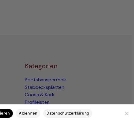
Kategorien
Bootsbausperrholz
Stabdecksplatten
Coosa & Kork
Profilleisten
Bootsbaubedarf
tieren
Ablehnen
Datenschutzerklärung
Ausstattung
Marktplatz