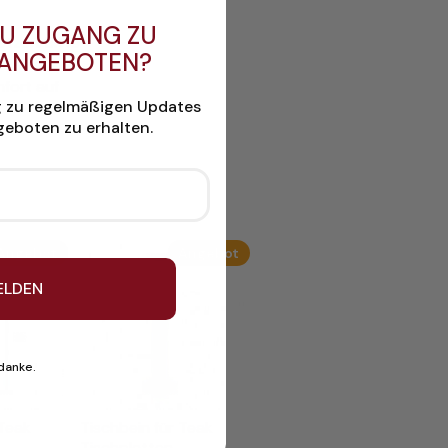
U ZUGANG ZU
tzen. Bitte
 ANGEBOTEN?
l sind.
mfort auf
g zu regelmäßigen Updates
eboten zu erhalten.
Produkt
Produkt
Angebot
Angebot
im
im
ELDEN
Angebot
Angebot
 danke.
 Teak
Tischbein für Teak
Tischplatten