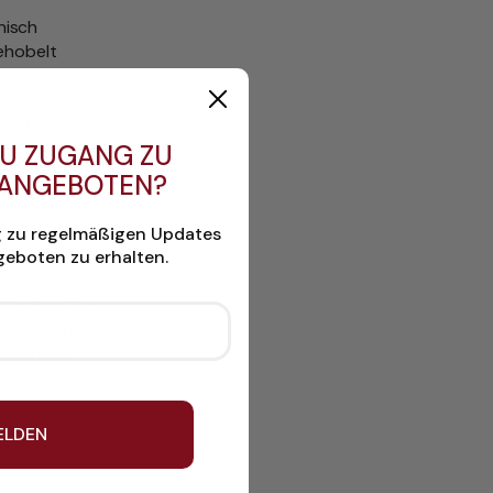
nisch
gehobelt
ale Finish
 sicher
ht. Die
U ZUGANG ZU
 ANGEBOTEN?
g zu regelmäßigen Updates
eboten zu erhalten.
iner Schliff
sowie Optik.
rlich sind.
Sie Ihren
ELDEN