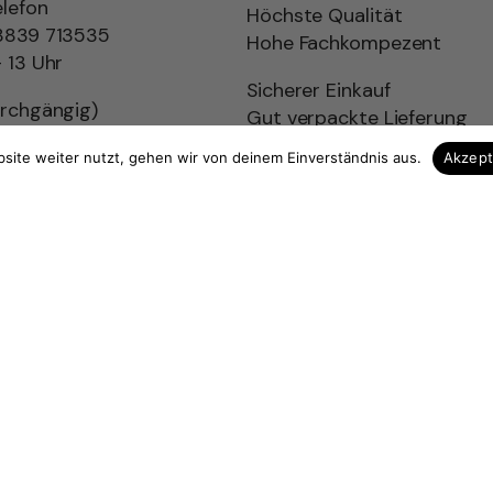
elefon
Höchste Qualität
3839 713535
Hohe Fachkompezent
 13 Uhr
Sicherer Einkauf
urchgängig)
Gut verpackte Lieferung
holz.de
site weiter nutzt, gehen wir von deinem Einverständnis aus.
Akzep
ag widerrufen