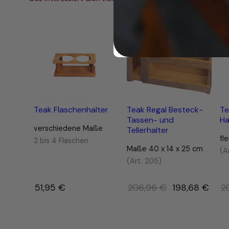
g
v
Produ
Angebot
im
e
Ange
r
s
c
h
i
e
d
Teak Flaschenhalter
Teak Regal Besteck-
Te
Tassen- und
Ha
e
verschiedene Maße
Tellerhalter
n
fl
2 bis 4 Flaschen
e
Maße 40 x 14 x 25 cm
(A
M
(Art. 205)
a
ß
Ursprüngliche
51,95
€
–
206,96
€
198,68
€
2
e
4
Preis
b
war:
i
206,96 €