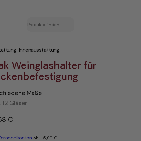
Suchen
tattung
Innenausstattung
ak Weinglashalter für
ckenbefestigung
schiedene Maße
s 12 Gläser
68
€
–
Versandkosten
ab
5,90
€