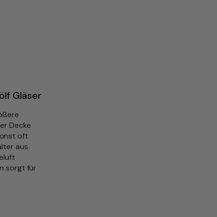
lf Gläser
rößere
der Decke
onst oft
lter aus
eluft
n sorgt für