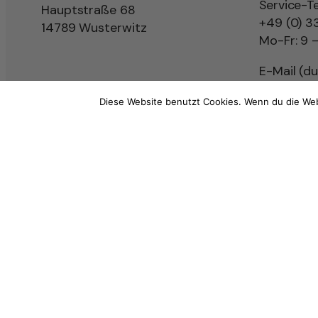
Service-T
Hauptstraße 68
+49 (0) 3
14789 Wusterwitz
Mo-Fr: 9 –
E-Mail (d
info@boots
Diese Website benutzt Cookies. Wenn du die Web
Impressum
AGB
Widerrufsbelehrung
Datenschutz
Vertr