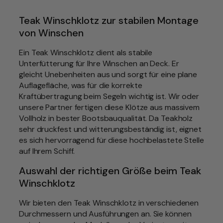
k
W
Teak Winschklotz zur stabilen Montage
i
von Winschen
n
s
Ein Teak Winschklotz dient als stabile
c
Unterfütterung für Ihre Winschen an Deck. Er
h
gleicht Unebenheiten aus und sorgt für eine plane
k
Auflagefläche, was für die korrekte
l
Kraftübertragung beim Segeln wichtig ist. Wir oder
o
unsere Partner fertigen diese Klötze aus massivem
t
Vollholz in bester Bootsbauqualität. Da Teakholz
z
sehr druckfest und witterungsbeständig ist, eignet
f
es sich hervorragend für diese hochbelastete Stelle
ü
auf Ihrem Schiff.
r
Auswahl der richtigen Größe beim Teak
d
Winschklotz
a
s
Wir bieten den Teak Winschklotz in verschiedenen
D
Durchmessern und Ausführungen an. Sie können
e