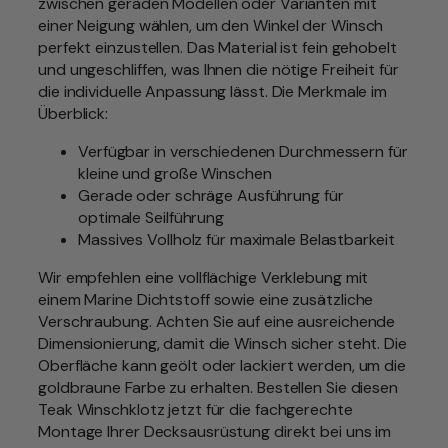
zwischen geraden Modellen oder Varianten mit
c
einer Neigung wählen, um den Winkel der Winsch
k
perfekt einzustellen. Das Material ist fein gehobelt
v
und ungeschliffen, was Ihnen die nötige Freiheit für
e
die individuelle Anpassung lässt. Die Merkmale im
r
Überblick:
s
c
Verfügbar in verschiedenen Durchmessern für
h
kleine und große Winschen
i
Gerade oder schräge Ausführung für
e
optimale Seilführung
d
Massives Vollholz für maximale Belastbarkeit
e
n
Wir empfehlen eine vollflächige Verklebung mit
e
einem Marine Dichtstoff sowie eine zusätzliche
D
Verschraubung. Achten Sie auf eine ausreichende
u
Dimensionierung, damit die Winsch sicher steht. Die
r
Oberfläche kann geölt oder lackiert werden, um die
c
goldbraune Farbe zu erhalten. Bestellen Sie diesen
h
Teak Winschklotz jetzt für die fachgerechte
m
Montage Ihrer Decksausrüstung direkt bei uns im
e