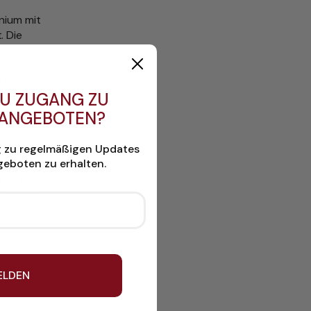
inium mit
. Die
sse
egen die
lick:
U ZUGANG ZU
 ANGEBOTEN?
h
ität
g zu regelmäßigen Updates
eboten zu erhalten.
inigung mit
ng im Boden
für mehr
app und
ELDEN