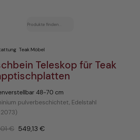
Suchen
tattung
Teak Möbel
schbein Teleskop für Teak
apptischplatten
nverstellbar 48-70 cm
inium pulverbeschichtet, Edelstahl
. 2073)
U
,01
€
549,13
€
r