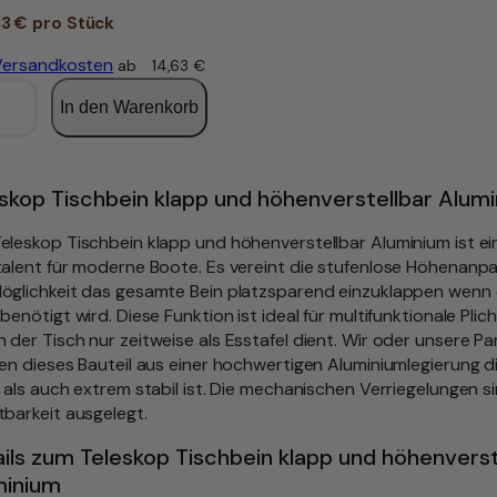
s
3 € pro Stück
p
Versandkosten
ab
14,63
€
r
In den Warenkorb
ü
n
g
skop Tischbein klapp und höhenverstellbar Alum
l
eleskop Tischbein klapp und höhenverstellbar Aluminium ist ei
i
talent für moderne Boote. Es vereint die stufenlose Höhenanp
c
öglichkeit das gesamte Bein platzsparend einzuklappen wenn 
 benötigt wird. Diese Funktion ist ideal für multifunktionale Plic
h
 der Tisch nur zeitweise als Esstafel dient. Wir oder unsere Pa
e
gen dieses Bauteil aus einer hochwertigen Aluminiumlegierung d
r
t als auch extrem stabil ist. Die mechanischen Verriegelungen s
tbarkeit ausgelegt.
P
r
ils zum Teleskop Tischbein klapp und höhenverst
minium
e