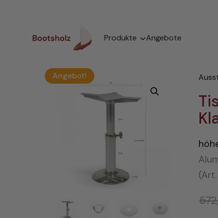
Zum
Inhalt
springen
Produkte
Angebote
Angebot!
Auss
Ti
Kl
höhe
Alum
(Art
572