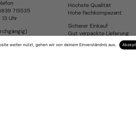
elefon
Höchste Qualität
3839 713535
Hohe Fachkompezent
 13 Uhr
Sicherer Einkauf
urchgängig)
Gut verpackte Lieferung
holz.de
site weiter nutzt, gehen wir von deinem Einverständnis aus.
Akzep
ag widerrufen