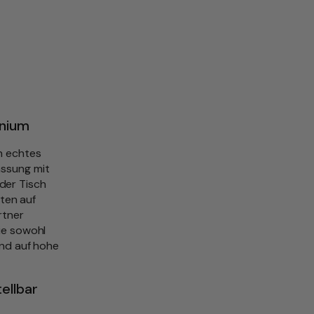
inium
n echtes
assung mit
der Tisch
hten auf
rtner
ie sowohl
ind auf hohe
ellbar