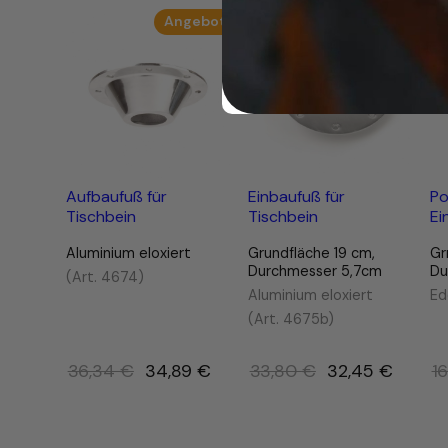
t
Produkt
Produ
Angebot
Angebot
im
im
e
Angebot
Ange
n
h
ö
h
e
n
v
Aufbaufuß für
Einbaufuß für
Po
Tischbein
Tischbein
Ei
e
r
Aluminium eloxiert
Grundfläche 19 cm,
Gr
s
Durchmesser 5,7cm
Du
(Art. 4674)
t
Aluminium eloxiert
Ed
e
(Art. 4675b)
l
l
Ursprünglicher
Ursprünglicher
36,34
€
34,89
€
33,80
€
32,45
€
1
b
Preis
Preis
a
r
war:
war:
4
36,34 €
33,80 €