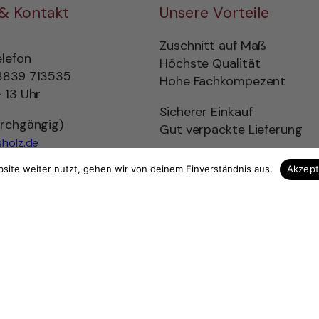
 & Kontakt
Unsere Vorteile
Zuschnitt auf Maß
elefon
Höchste Qualität
3839 713535
Hohe Fachkompezent
 13 Uhr
Sicherer Einkauf
urchgängig)
Gut verpackte Lieferung
holz.de
site weiter nutzt, gehen wir von deinem Einverständnis aus.
Akzep
ag widerrufen