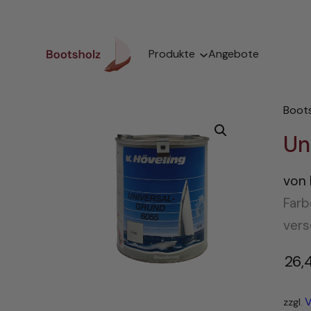
Zum
Inhalt
springen
Produkte
Angebote
Boot
Un
von 
Farb
ver
26,
V
zzgl.