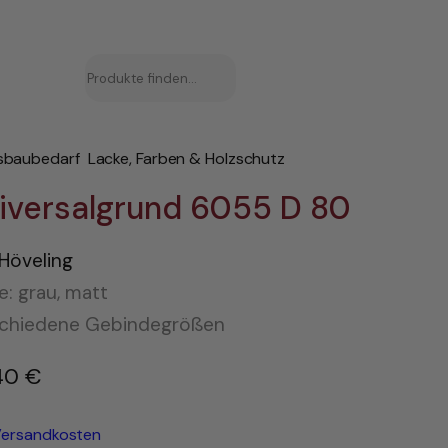
Suchen
sbaubedarf
Lacke, Farben & Holzschutz
iversalgrund 6055 D 80
Höveling
e: grau, matt
schiedene Gebindegrößen
40
€
–
ersandkosten