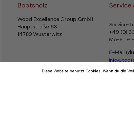
Bootsholz
Service
Wood Excellence Group GmbH
Service-T
Hauptstraße 68
+49 (0) 3
14789 Wusterwitz
Mo-Fr: 9 –
E-Mail (d
info@boots
Diese Website benutzt Cookies. Wenn du die Web
Impressum
AGB
Widerrufsbelehrung
Datenschutz
Vertr