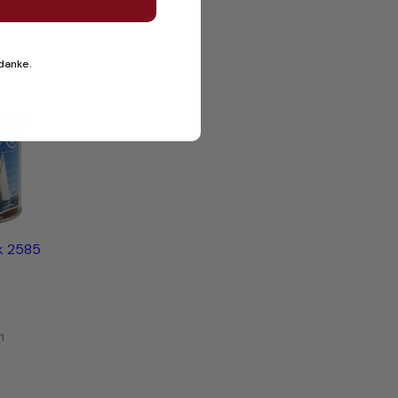
 danke.
k 2585
n