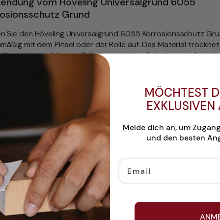
endung vom Höveling Universalgrund 6055
rosionsschutz Grund
n Sie den Höveling Universalgrund 6055 Korrosionsschutz Gr
hmäßig mit dem Pinsel oder der Rolle auf. Das Material trocknet
 lässt sich nach kurzer Zeit überarbeiten. Er ist kompatibel mi
en einkomponentigen Decklacken sowie Antifoulingsystemen. 
bauer empfehle ich dieses Produkt besonders für kleinere
sserungsarbeiten oder zur Sanierung von Beschlägen. Die Me
MÖCHTEST D
lick:
EXKLUSIVEN
Hervorragende Haftung auf Stahl sowie Zink und Aluminium
Melde dich an, um Zugan
Einfache Verarbeitung als Einkomponenten System
und den besten Ang
Guter Verlauf sowie hohe Ergiebigkeit pro Quadratmeter
n Sie vor dem Auftrag für eine restlose Entfernung von Rost s
Email
osen Partikeln. Der Grund sollte nicht unter fünf Grad Celsius v
n. Wir liefern das Produkt in verschiedenen Gebindegrößen für
f. Bereiten Sie Ihre Lackierung professionell vor. Bestellen Sie H
rsalgrund 6055 Korrosionsschutz Grund jetzt direkt online bei
ANM