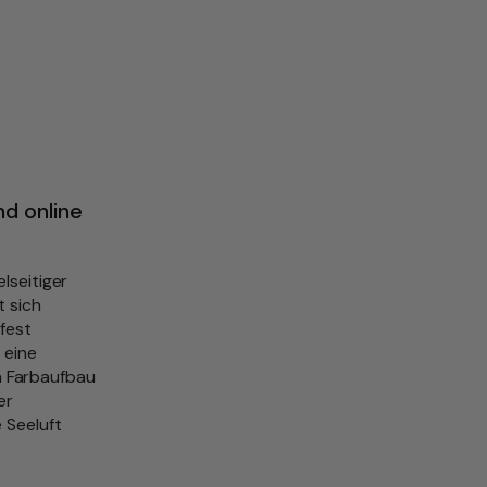
d online
lseitiger
t sich
fest
 eine
n Farbaufbau
er
 Seeluft