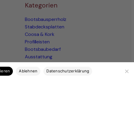
Kategorien
Bootsbausperrholz
Stabdecksplatten
Coosa & Kork
Profilleisten
Bootsbaubedarf
Ausstattung
Marktplatz
tieren
Ablehnen
Datenschutzerklärung