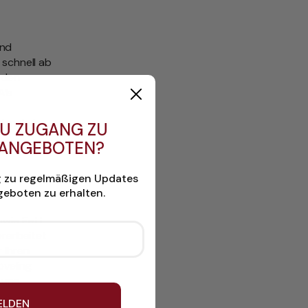
und
 schnell ab
t den
Als
rkmale im
U ZUGANG ZU
 ANGEBOTEN?
g zu regelmäßigen Updates
eboten zu erhalten.
owie Fett
erarbeitet
 Ihren
öveling
 uns.
ELDEN