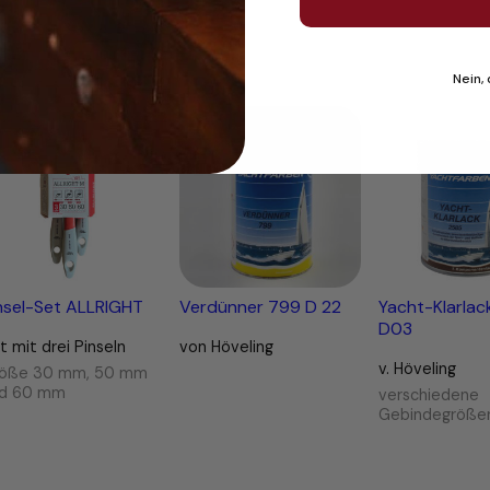
Nein,
Produkt
Angebot
im
Angebot
nsel-Set ALLRIGHT
Verdünner 799 D 22
Yacht-Klarlac
D03
t mit drei Pinseln
von Höveling
v. Höveling
öße 30 mm, 50 mm
d 60 mm
verschiedene
Gebindegröße