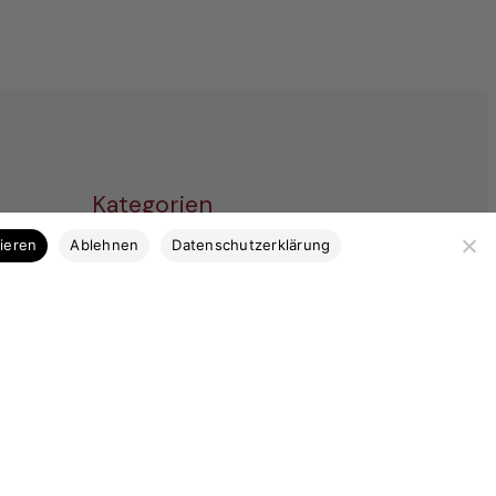
Kategorien
tieren
Ablehnen
Datenschutzerklärung
Bootsbausperrholz
Stabdecksplatten
Coosa & Kork
Profilleisten
Bootsbaubedarf
Ausstattung
Marktplatz