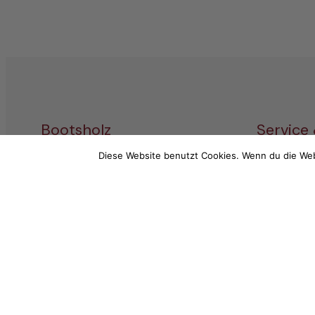
Bootsholz
Service
Diese Website benutzt Cookies. Wenn du die Web
Wood Excellence Group GmbH
Service-T
Hauptstraße 68
+49 (0) 3
14789 Wusterwitz
Mo-Fr: 9 –
E-Mail (d
info@boots