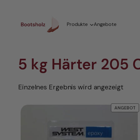
Zum
Inhalt
springen
Produkte
Angebote
5 kg Härter 205 
Einzelnes Ergebnis wird angezeigt
P
ANGEBOT
I
A