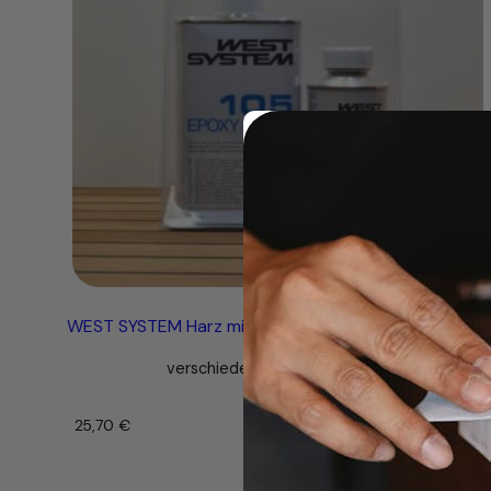
WEST SYSTEM Harz mit Härter – im Pack oder einzeln
verschiedene Gebindegrößen
25,70
€
–