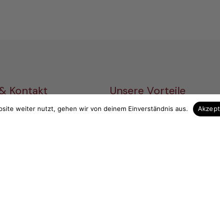
 & Kontakt
Unsere Vorteile
site weiter nutzt, gehen wir von deinem Einverständnis aus.
Akzep
Zuschnitt auf Maß
elefon
Höchste Qualität
3839 713535
Hohe Fachkompezent
 13 Uhr
Sicherer Einkauf
urchgängig)
Gut verpackte Lieferung
holz.de