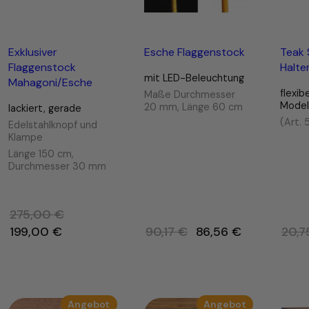
Exklusiver
Esche Flaggenstock
Teak
Flaggenstock
Halte
mit LED-Beleuchtung
Mahagoni/Esche
flexibe
Maße Durchmesser
Model
20 mm, Länge 60 cm
lackiert, gerade
(Art. 
Edelstahlknopf und
Klampe
Länge 150 cm,
Durchmesser 30 mm
275,00
€
Ursprünglicher
Ursprünglicher
199,00
€
90,17
€
86,56
€
20,
Preis
Preis
war:
war:
275,00 €
90,17 €
ukt
Produkt
Produkt
Angebot
Angebot