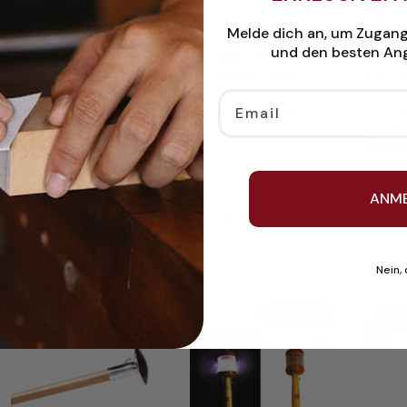
Melde dich an, um Zugan
und den besten Ang
Tischbein für Teak
Lippklampen in
Schra
Tischplatten
Messing und Chrom
Mess
Email
65 cm hoch
verschiedene Farben
versc
Durch
GFK, Edelstahl,
Aluminium eloxiert
Messi
(Art. 2071)
ANM
Ursprünglicher
Ursprünglicher
186,16
€
178,71
€
25,48
€
24,46
€
6,6
Preis
Preis
war:
war:
Nein,
186,16 €
25,48 €
ukt
Produkt
Produkt
Angebot
Angebot
im
im
bot
Angebot
Angebot