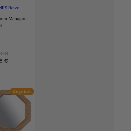
NES Beize
oder Mahagoni
l
90
€
rünglicher
05
€
0 €
Produkt
Angebot
im
Angebot