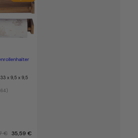
im
Angebot
nrollenhalter
33 x 9,5 x 9,5
264)
Ursprünglicher
07
€
35,59
€