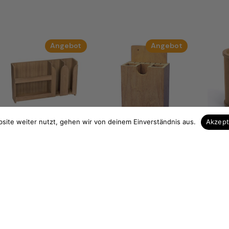
ukt
Produkt
Produkt
Angebot
Angebot
im
im
bot
Angebot
Angebot
site weiter nutzt, gehen wir von deinem Einverständnis aus.
Akzep
Teak Regal Teller-
Teak Besteckhalter
Teak
und Tassenhalter
Maße 15 x 21 x 8 cm
versc
Maße 50 x 11 x 29 cm
(Art. 252)
(Art. 
(Art. 203)
113,36
€
114,
er
Ursprünglicher
Ursprünglicher
Ursp
108,83
€
60,27
€
57,86
€
109,