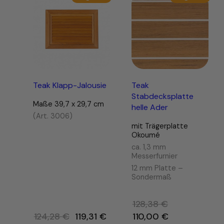
im
im
Angebot
Ange
Teak Klapp-Jalousie
Teak
Stabdecksplatte
Maße 39,7 x 29,7 cm
helle Ader
(Art. 3006)
mit Trägerplatte
Okoumé
ca. 1,3 mm
Messerfurnier
12 mm Platte –
Sondermaß
128,38
€
Ursprünglicher
Ursprünglicher
124,28
€
119,31
€
110,00
€