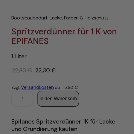
Bootsbaubedarf
Lacke, Farben & Holzschutz
Spritzverdünner für 1 K von
EPIFANES
1 Liter
U
22,80
€
22,30
€
r
s
Versandkosten
Zzgl.
ab
5,90
€
p
S
In den Warenkorb
r
p
r
ü
i
n
t
Epifanes Spritzverdünner 1K für Lacke
g
z
und Grundierung kaufen
l
v