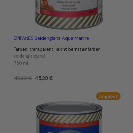
EPIFANES Seidenglanz Aqua Marine
Farben: transparent, leicht bernsteinfarben
seidenglänzend
750 ml
Ursprünglicher
48,60
€
45,20
€
Preis
war:
Produk
Angebot
48,60 €
im
Angebo