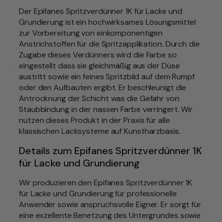
i
e
Der Epifanes Spritzverdünner 1K für Lacke und
c
r
Grundierung ist ein hochwirksames Lösungsmittel
h
d
zur Vorbereitung von einkomponentigen
ü
e
Anstrichstoffen für die Spritzapplikation. Durch die
n
Zugabe dieses Verdünners wird die Farbe so
r
n
eingestellt dass sie gleichmäßig aus der Düse
P
e
austritt sowie ein feines Spritzbild auf dem Rumpf
r
r
oder den Aufbauten ergibt. Er beschleunigt die
e
f
Antrocknung der Schicht was die Gefahr von
i
ü
Staubbindung in der nassen Farbe verringert. Wir
s
r
nutzen dieses Produkt in der Praxis für alle
1
w
klassischen Lacksysteme auf Kunstharzbasis.
K
a
Details zum Epifanes Spritzverdünner 1K
v
r
für Lacke und Grundierung
o
:
n
2
Wir produzieren den Epifanes Spritzverdünner 1K
E
2
für Lacke und Grundierung für professionelle
P
,
Anwender sowie anspruchsvolle Eigner. Er sorgt für
I
eine exzellente Benetzung des Untergrundes sowie
8
F