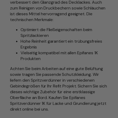
verbessert den Glanzgrad des Decklackes. Auch
A
0
zum Reinigen von Druckbechern sowie Schläuchen
N
ist dieses Mittel hervorragend geeignet. Die
E
€
technischen Merkmale:
S
1
Optimiert die Fließeigenschaften beim
L
Spritzlackieren
i
Hohe Reinheit garantiert ein trübungsfreies
t
Ergebnis
e
Vielseitig kompatibel mit allen Epifanes 1K
r
Produkten
M
e
Achten Sie beim Arbeiten auf eine gute Belüftung
n
sowie tragen Sie passende Schutzkleidung. Wir
g
liefern den Spritzverdünner in verschiedenen
e
Gebindegrößen für Ihr Refit Projekt. Sichern Sie sich
dieses wichtige Zubehör für eine erstklassige
Oberfläche an Bord. Kaufen Sie Epifanes
Spritzverdünner 1K für Lacke und Grundierung jetzt
direkt online bei uns.