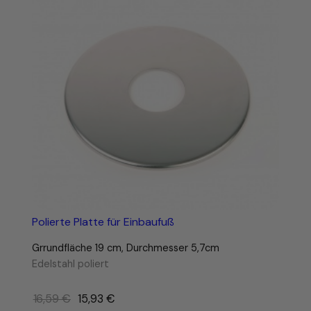
Polierte Platte für Einbaufuß
Grrundfläche 19 cm, Durchmesser 5,7cm
Edelstahl poliert
Ursprünglicher
16,59
€
15,93
€