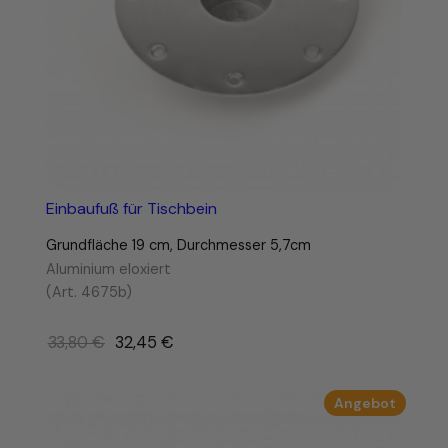
Einbaufuß für Tischbein
Grundfläche 19 cm, Durchmesser 5,7cm
Aluminium eloxiert
(Art. 4675b)
Ursprünglicher
33,80
€
32,45
€
Preis
war:
Produk
Angebot
33,80 €
im
Angebo