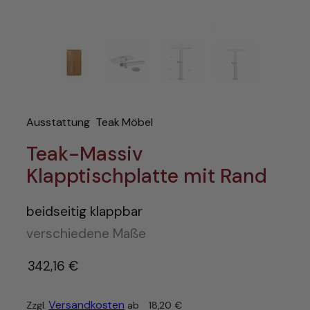
Ausstattung
Teak Möbel
Teak-Massiv
Klapptischplatte mit Rand
beidseitig klappbar
verschiedene Maße
342,16
€
–
Versandkosten
Zzgl.
ab
18,20
€