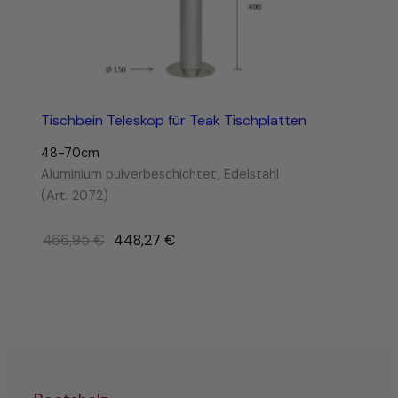
Tischbein Teleskop für Teak Tischplatten
48-70cm
Aluminium pulverbeschichtet, Edelstahl
(Art. 2072)
Ursprünglicher
466,95
€
448,27
€
Preis
war:
466,95 €