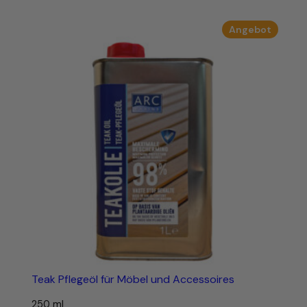
Preis
war:
Produk
Angebot
16,59 €
im
Angebo
Teak Pflegeöl für Möbel und Accessoires
250 ml