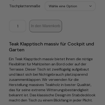
Tischplattenmaße
T
In den Warenkorb
e
a
k
-
Teak Klapptisch massiv für Cockpit und
M
Garten
a
s
Ein Teak Klapptisch massiv bietet Ihnen die nötige
s
Flexibilität für Mahlzeiten an Bord oder auf der
i
Terrasse. Dieser Tisch ist zweiflügelig aufgebaut
v
und lässt sich bei Nichtgebrauch platzsparend
K
zusammenklappen. Wir verwenden für die
l
Herstellung massives Teakholz in bester Qualität,
a
das für seine extreme Witterungsbeständigkeit
p
bekannt ist. Das klassische Design im Stabdecklook
p
macht den Tisch zu einem Blickfang in jeder Plicht.
t