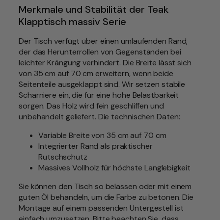
Merkmale und Stabilität der Teak
i
Klapptisch massiv Serie
s
c
Der Tisch verfügt über einen umlaufenden Rand,
h
der das Herunterrollen von Gegenständen bei
p
leichter Krängung verhindert. Die Breite lässt sich
l
von 35 cm auf 70 cm erweitern, wenn beide
a
Seitenteile ausgeklappt sind. Wir setzen stabile
t
Scharniere ein, die für eine hohe Belastbarkeit
t
sorgen. Das Holz wird fein geschliffen und
e
unbehandelt geliefert. Die technischen Daten:
m
i
Variable Breite von 35 cm auf 70 cm
t
Integrierter Rand als praktischer
R
Rutschschutz
a
Massives Vollholz für höchste Langlebigkeit
n
d
Sie können den Tisch so belassen oder mit einem
b
guten Öl behandeln, um die Farbe zu betonen. Die
e
Montage auf einem passenden Untergestell ist
i
einfach umzusetzen. Bitte beachten Sie, dass