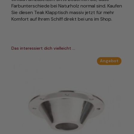
d
Farbunterschiede bei Naturholz normal sind. Kaufen
s
Sie diesen Teak Klapptisch massiv jetzt für mehr
e
Komfort auf Ihrem Schiff direkt bei uns im Shop.
i
t
i
g
Das interessiert dich vielleicht …
k
l
Produk
Angebot
a
im
p
Angebo
p
b
a
r
v
e
r
s
c