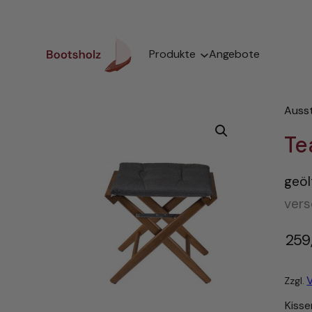
Zum
Inhalt
springen
Produkte
Angebote
Auss
Te
geöl
vers
259
Zzgl.
Kisse