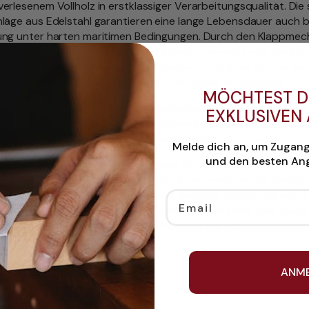
erlesenem Vollholz in erstklassiger Verarbeitungsqualität. Die 
läge aus Edelstahl garantieren eine lange Lebensdauer auch be
ng unter harten maritimen Bedingungen. Durch den Klappme
 sich der Hocker bei Nichtgebrauch platzsparend in der Backsk
auen. Das Kissen ist aus einem robusten Stoff gefertigt der lei
gen sowie witterungsbeständig ist. Die Details im Überblick:
MÖCHTEST D
Spezialgeölte Oberfläche für dauerhaften Schutz im Außenber
EXKLUSIVEN
Massives Teakholz in bester Bootsbauqualität für hohe Stabili
Kompakt sowie leicht für den einfachen Transport an Bord
Melde dich an, um Zugan
und den besten Ang
mpfehlen eine regelmäßige Reinigung mit Salzwasser sowie ein
entliche Auffrischung der Ölschicht. Bitte beachten Sie dass j
 die natürliche Maserung ein Unikat darstellt. Sichern Sie sich 
Email
ionale Möbelstück für Ihre Yacht. Bestellen Sie Ihren Teak Klap
hocker geölt mit Kissen jetzt direkt online bei uns.
ANM