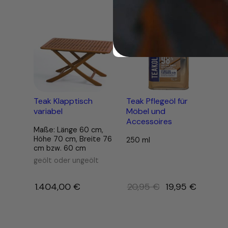
i
Produ
s
Angebot
im
s
Ange
e
n
f
a
r
b
Teak Klapptisch
Teak Pflegeöl für
e
variabel
Möbel und
n
Accessoires
M
Maße: Länge 60 cm,
e
Höhe 70 cm, Breite 76
250 ml
n
cm bzw. 60 cm
g
geölt oder ungeölt
e
Ursprünglicher
1.404,00
€
–
20,95
€
19,95
€
Preis
war:
20,95 €