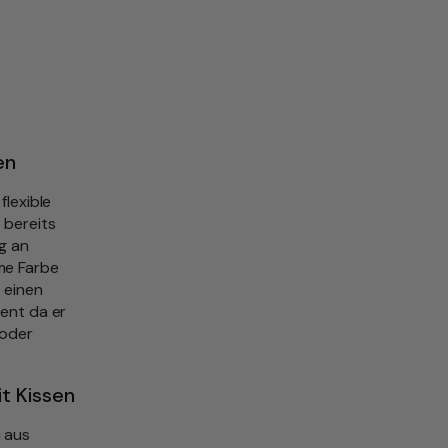
en
flexible
 bereits
g an
me Farbe
 einen
lent da er
 oder
t Kissen
n aus