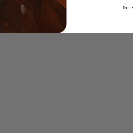
kt
Nein,
bot